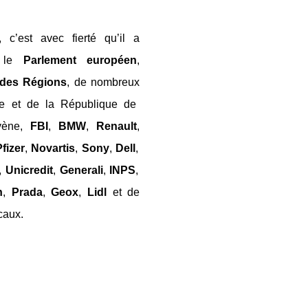
 c’est avec fierté qu’il a
 le
Parlement
européen
,
des
Régions
, de nombreux
ne et de la République de
vène,
FBI
,
BMW
,
Renault
,
fizer
,
Novartis
,
Sony
,
Dell
,
,
Unicredit
,
Generali
,
INPS
,
n
,
Prada
,
Geox
,
Lidl
et de
caux.