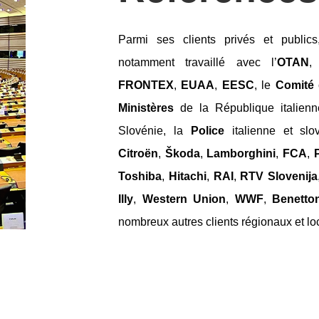
Parmi ses clients privés et publics,
notamment travaillé avec l’
OTAN
,
FRONTEX
,
EUAA
,
EESC
, le
Comité
Ministères
de la République italien
Slovénie,
la
Police
italienne et slo
Citroën
,
Škoda
,
Lamborghini
,
FCA
,
P
Toshiba
,
Hitachi
,
RAI
,
RTV Slovenija
Illy
,
Western Union
,
WWF
,
Benetto
nombreux autres clients régionaux et lo