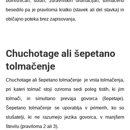
bolnišnicah, šolah, zdravniških ordinacijah, tolmačeno
besedilo pa je praviloma kratko (stavek ali del stavka) in
običajno poteka brez zapisovanja.
Chuchotage ali šepetano
tolmačenje
Chuchotage ali šepetano tolmačenje je vrsta tolmačenja,
pri kateri tolmač stoji oziroma sedi poleg tistih, ki jim
tolmači, in simultano prevaja govorca (šepetaje).
Šepetano tolmačenje se uporablja v primerih, ko so
slušatelji, ki ne razumejo jezika govorca, v manjšem
številu (praviloma 2 ali 3).